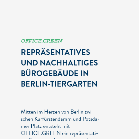
OFFICE.GREEN
REPRÄ­SEN­TA­TI­VES
UND NACHHALTIGES
BÜROGEBÄUDE IN
BER­LIN-TIERGARTEN
Mit­ten im Her­zen von Ber­lin zwi­
schen Kurfürstendamm und Pots­da­
mer Platz ent­steht mit
OFFICE.GREEN ein reprä­sen­ta­ti­