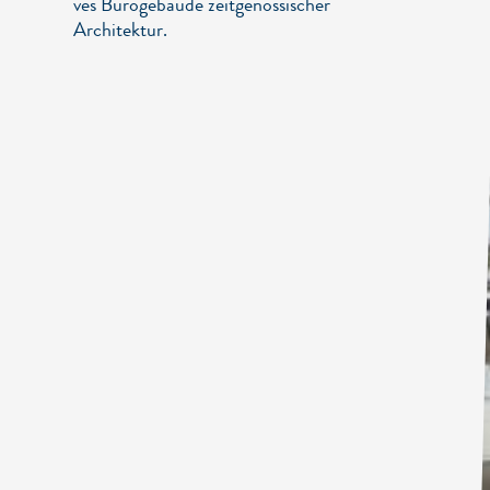
ves Bürogebäude zeit­ge­nös­si­scher
Archi­tek­tur.